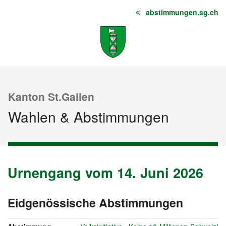
abstimmungen.sg.ch
Startseite
Inhalt
Sitemap
Kanton St.Gallen
Wahlen & Abstimmungen
Urnengang vom 14. Juni 2026
Urnengang
Archiv
vom
14.
Eidgenössische Abstimmungen
vom
Juni
14.
2026