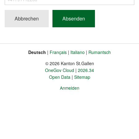
Feld
ist
Abbrechen
ein
Spamschutz,
bitte
füllen
Sie
Deutsch
Français
Italiano
Rumantsch
Sprache
Fusszeile
es
© 2026 Kanton St.Gallen
nicht
OneGov Cloud
2026.34
aus.
Open Data
Sitemap
Anmelden