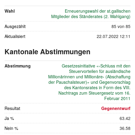
27.
Wahl
Erneuerungswahl der st.gallischen
November
Mitglieder des Ständerates (2. Wahlgang)
2011
Ausgezählt
85 von 85
Aktualisiert
22.07.2022 12:11
Kantonale Abstimmungen
vom
27.
Abstimmung
Gesetzesinitiative «‹Schluss mit den
November
Steuervorteilen für ausländische
2011
Millionärinnen und Millionäre› (Abschaffung
der Pauschalsteuer)» und Gegenvorschlag
des Kantonsrates in Form des VIII.
Nachtrags zum Steuergesetz vom 16.
Februar 2011
Resultat
Gegenentwurf
Ja %
63.42
Nein %
36.58