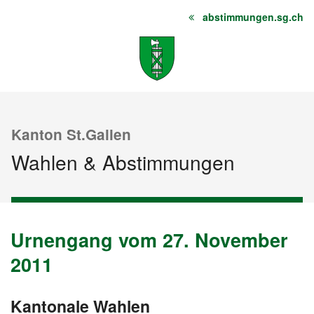
abstimmungen.sg.ch
Startseite
Inhalt
Sitemap
Kanton St.Gallen
Wahlen & Abstimmungen
Urnengang vom 27. November
Urnengang
Urnengang
Urnengang
Urnengang
Archiv
vom
vom
vom
vom
2011
27.
23.
15.
13.
November
Oktober
Mai
Februar
Kantonale Wahlen
vom
2011
2011
2011
2011