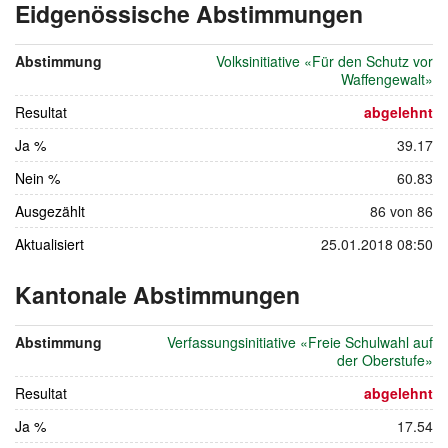
Eidgenössische Abstimmungen
vom
13.
Abstimmung
Volksinitiative «Für den Schutz vor
Februa
Waffengewalt»
2011
Resultat
abgelehnt
Ja %
39.17
Nein %
60.83
Ausgezählt
86 von 86
Aktualisiert
25.01.2018 08:50
Kantonale Abstimmungen
vom
13.
Abstimmung
Verfassungsinitiative «Freie Schulwahl auf
Februar
der Oberstufe»
2011
Resultat
abgelehnt
Ja %
17.54