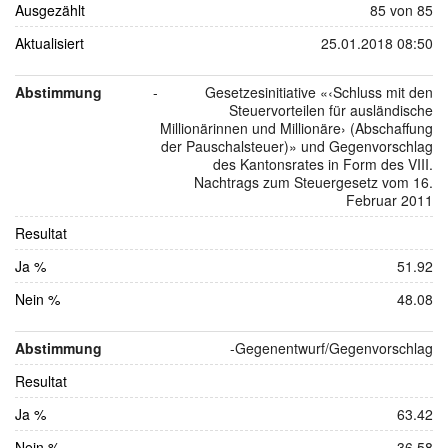
Ausgezählt
85 von 85
Aktualisiert
25.01.2018 08:50
Abstimmung
-
Gesetzesinitiative «‹Schluss mit den
Steuervorteilen für ausländische
Millionärinnen und Millionäre› (Abschaffung
der Pauschalsteuer)» und Gegenvorschlag
des Kantonsrates in Form des VIII.
Nachtrags zum Steuergesetz vom 16.
Februar 2011
Resultat
Ja %
51.92
Nein %
48.08
Abstimmung
-
Gegenentwurf/Gegenvorschlag
Resultat
Ja %
63.42
Nein %
36.58