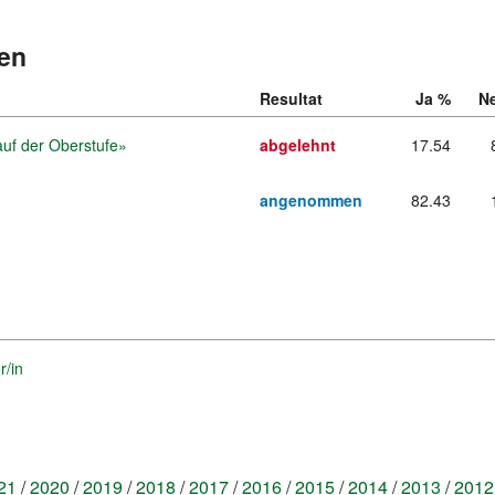
en
vom
13.
Resultat
Ja %
N
Februar
auf der Oberstufe»
2011
abgelehnt
17.54
angenommen
82.43
ar
r/in
21
2020
2019
2018
2017
2016
2015
2014
2013
2012