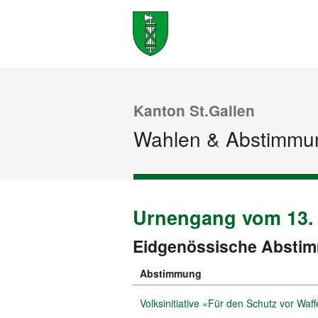
Kanton St.Gallen
Wahlen & Abstimmu
Urnengang vom 13. 
Urnengang
Archiv
vom
Eidgenössische Absti
13.
Februar
Abstimmung
2011
Volksinitiative «Für den Schutz vor Waf