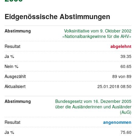
Eidgenössische Abstimmungen
vom
24.
Abstimmung
Volksinitiative vom 9. Oktober 2002
Septem
«Nationalbankgewinne für die AHV»
2006
Resultat
abgelehnt
Ja %
39.35
Nein %
60.65
Ausgezählt
89 von 89
Aktualisiert
25.01.2018 08:50
Abstimmung
Bundesgesetz vom 16. Dezember 2005
über die Ausländerinnen und Ausländer
(AuG)
Resultat
angenommen
Ja %
75.60