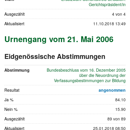
September
Gerichtspräsident/in
2006
Ausgezählt
4 von 4
Aktualisiert
11.10.2018 13:49
Urnengang vom 21. Mai 2006
Eidgenössische Abstimmungen
vom
21.
Abstimmung
Bundesbeschluss vom 16. Dezember 2005
Mai
über die Neuordnung der
2006
Verfassungsbestimmungen zur Bildung
Resultat
angenommen
Ja %
84.10
Nein %
15.90
Ausgezählt
89 von 89
Aktualisiert
25.01.2018 08:50