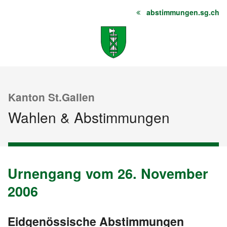
abstimmungen.sg.ch
Startseite
Inhalt
Sitemap
Kanton St.Gallen
Wahlen & Abstimmungen
Urnengang vom 26. November
Urnengang
Urnengang
Urnengang
Archiv
vom
vom
vom
2006
26.
24.
21.
November
September
Mai
Eidgenössische Abstimmungen
vom
2006
2006
2006