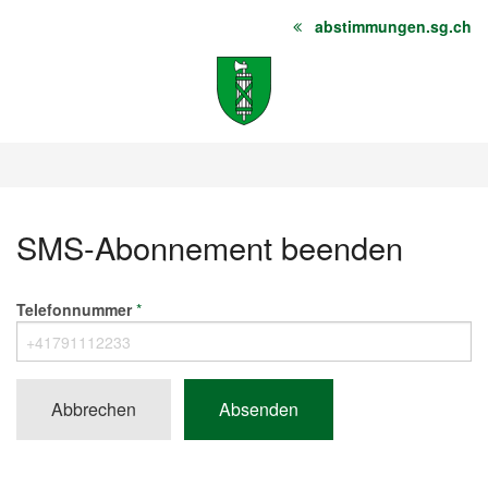
abstimmungen.sg.ch
Startseite
Inhalt
Sitemap
SMS-Abonnement beenden
Das
Telefonnummer
*
nächste
Feld
ist
Abbrechen
ein
Spamschutz,
bitte