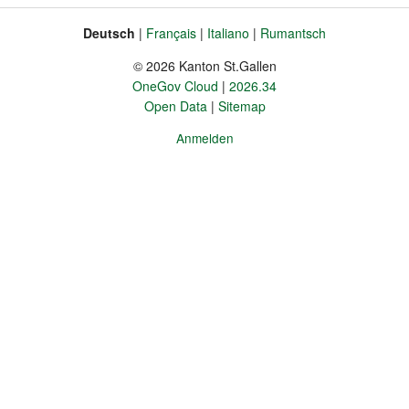
füllen
Sie
Deutsch
Français
Italiano
Rumantsch
Sprache
Fusszeile
es
© 2026 Kanton St.Gallen
nicht
OneGov Cloud
2026.34
aus.
Open Data
Sitemap
Anmelden