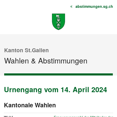
abstimmungen.sg.ch
Startseite
Inhalt
Sitemap
Kanton St.Gallen
Wahlen & Abstimmungen
Urnengang vom 14. April 2024
Urnengang
Archiv
vom
14.
Kantonale Wahlen
vom
April
14.
2024