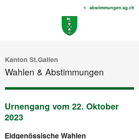
abstimmungen.sg.ch
Startseite
Inhalt
Sitemap
Kanton St.Gallen
Wahlen & Abstimmungen
Urnengang vom 22. Oktober
Urnengang
Archiv
vom
2023
22.
Oktober
Eidgenössische Wahlen
vom
2023