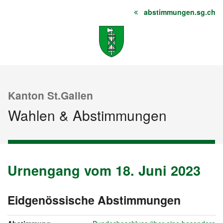
abstimmungen.sg.ch
Startseite
Inhalt
Sitemap
Kanton St.Gallen
Wahlen & Abstimmungen
Urnengang vom 18. Juni 2023
Urnengang
Archiv
vom
18.
Eidgenössische Abstimmungen
vom
Juni
18.
2023