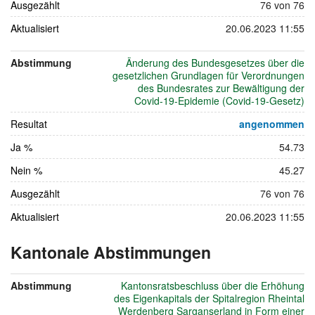
Ausgezählt
76 von 76
Aktualisiert
20.06.2023 11:55
Abstimmung
Änderung des Bundesgesetzes über die
gesetzlichen Grundlagen für Verordnungen
des Bundesrates zur Bewältigung der
Covid-19-Epidemie (Covid-19-Gesetz)
Resultat
angenommen
Ja %
54.73
Nein %
45.27
Ausgezählt
76 von 76
Aktualisiert
20.06.2023 11:55
Kantonale Abstimmungen
vom
18.
Abstimmung
Kantonsratsbeschluss über die Erhöhung
Juni
des Eigenkapitals der Spitalregion Rheintal
2023
Werdenberg Sarganserland in Form einer