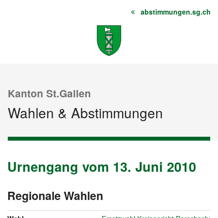
abstimmungen.sg.ch
Startseite
Inhalt
Sitemap
Kanton St.Gallen
Wahlen & Abstimmungen
Urnengang vom 13. Juni 2010
Urnengang
Archiv
vom
13.
Regionale Wahlen
vom
Juni
13.
2010