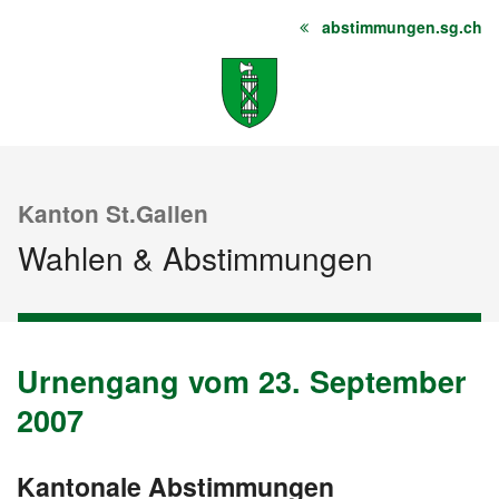
abstimmungen.sg.ch
Startseite
Inhalt
Sitemap
Kanton St.Gallen
Wahlen & Abstimmungen
Urnengang vom 23. September
Urnengang
Archiv
vom
2007
23.
September
Kantonale Abstimmungen
vom
2007