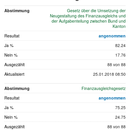
23.
Abstimmung
Gesetz über die Umsetzung der
September
Neugestaltung des Finanzausgleichs und
2007
der Aufgabenteilung zwischen Bund und
Kanton
Resultat
angenommen
Ja %
82.24
Nein %
17.76
Ausgezählt
88 von 88
Aktualisiert
25.01.2018 08:50
Abstimmung
Finanzausgleichsgesetz
Resultat
angenommen
Ja %
75.25
Nein %
24.75
Ausgezählt
88 von 88