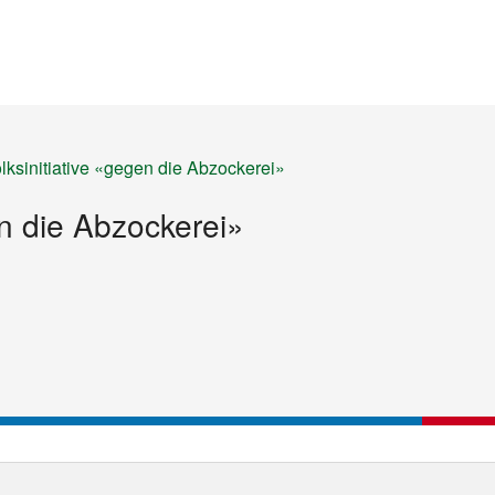
Startseite
Inhalt
Sitemap
lksinitiative «gegen die Abzockerei»
en die Abzockerei»