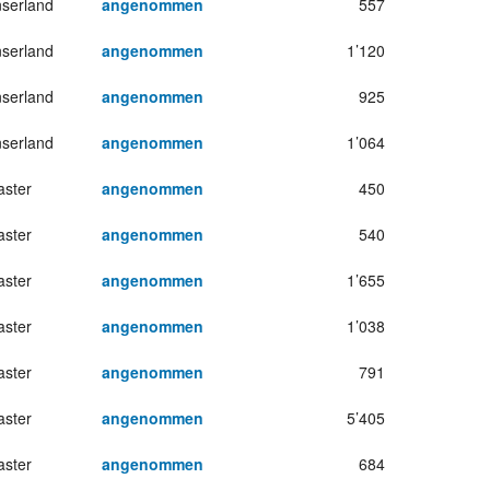
serland
angenommen
557
serland
angenommen
1’120
serland
angenommen
925
serland
angenommen
1’064
ster
angenommen
450
ster
angenommen
540
ster
angenommen
1’655
ster
angenommen
1’038
ster
angenommen
791
ster
angenommen
5’405
ster
angenommen
684