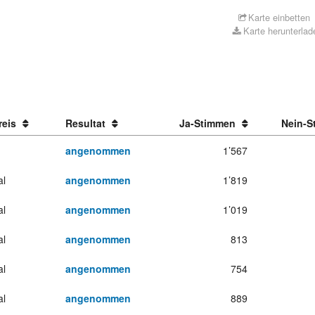
Karte einbetten
Karte herunterlad
reis
Resultat
Ja-Stimmen
Nein-S
angenommen
1’567
al
angenommen
1’819
al
angenommen
1’019
al
angenommen
813
al
angenommen
754
al
angenommen
889