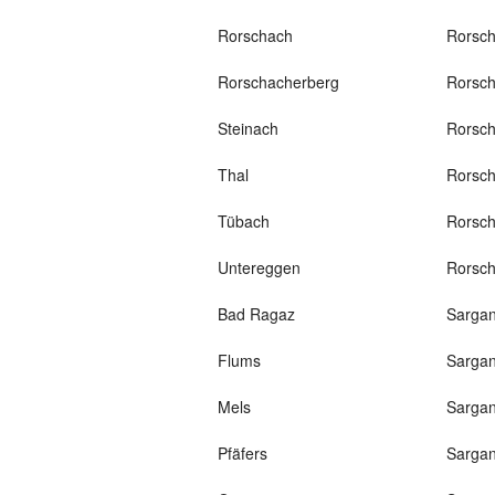
Rorschach
Rorsc
Rorschacherberg
Rorsc
Steinach
Rorsc
Thal
Rorsc
Tübach
Rorsc
Untereggen
Rorsc
Bad Ragaz
Sargan
Flums
Sargan
Mels
Sargan
Pfäfers
Sargan