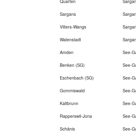
Quarten
Sargan
Sargans
Sargan
Vilters-Wangs
Sargan
Walenstadt
Sargan
Amden
See-Ga
Benken (SG)
See-Ga
Eschenbach (SG)
See-Ga
Gommiswald
See-Ga
Kaltbrunn
See-Ga
Rapperswil-Jona
See-Ga
Schänis
See-Ga