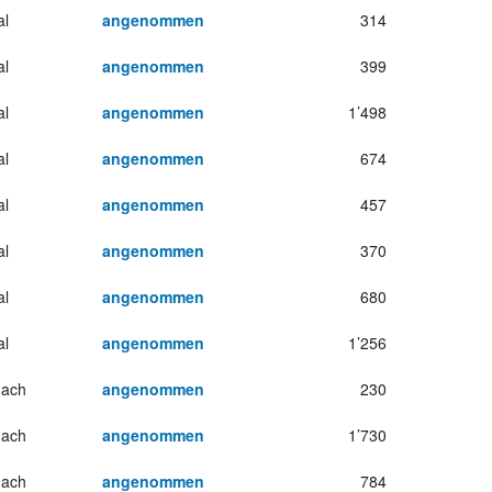
al
angenommen
314
al
angenommen
399
al
angenommen
1’498
al
angenommen
674
al
angenommen
457
al
angenommen
370
al
angenommen
680
al
angenommen
1’256
hach
angenommen
230
hach
angenommen
1’730
hach
angenommen
784