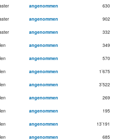
ster
angenommen
630
ster
angenommen
902
ster
angenommen
332
len
angenommen
349
len
angenommen
570
len
angenommen
1’675
len
angenommen
3’522
len
angenommen
269
len
angenommen
195
len
angenommen
13’191
len
angenommen
685