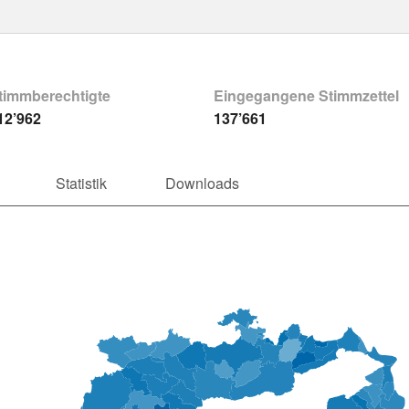
timmberechtigte
Eingegangene Stimmzettel
12’962
137’661
Statistik
Downloads