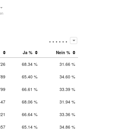
en
n
Ja %
Nein %
726
68.34 %
31.66 %
789
65.40 %
34.60 %
799
66.61 %
33.39 %
447
68.06 %
31.94 %
221
66.64 %
33.36 %
857
65.14 %
34.86 %