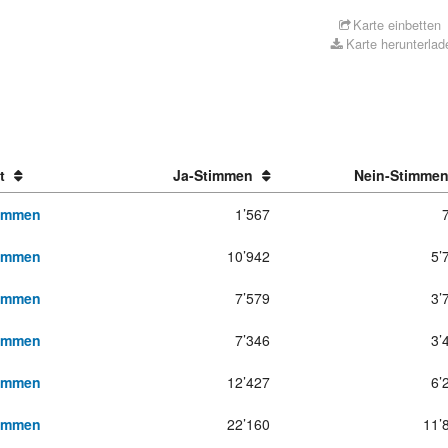
Karte einbetten
Karte herunterlad
t
Ja-Stimmen
Nein-Stimme
ommen
1’567
ommen
10’942
5’
ommen
7’579
3’
ommen
7’346
3’
ommen
12’427
6’
ommen
22’160
11’