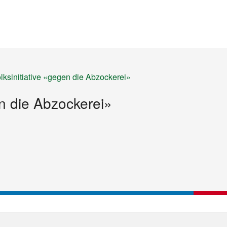
Startseite
Inhalt
Sitemap
lksinitiative «gegen die Abzockerei»
en die Abzockerei»