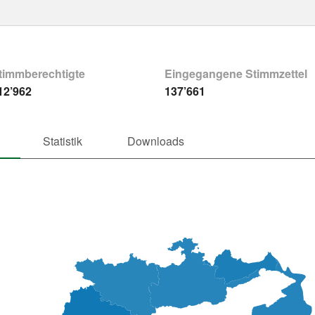
timmberechtigte
Eingegangene Stimmzettel
12’962
137’661
Statistik
Downloads