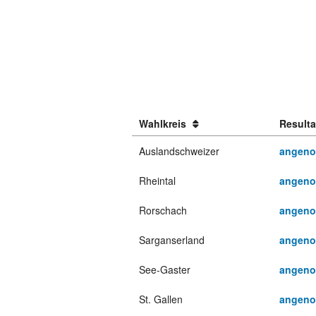
Wahlkreis
Resulta
Auslandschweizer
angen
Rheintal
angen
Rorschach
angen
Sarganserland
angen
See-Gaster
angen
St. Gallen
angen