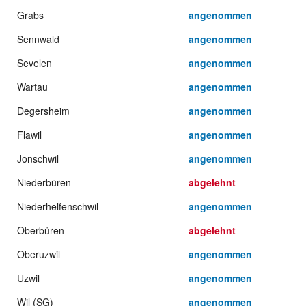
Grabs
angenommen
Sennwald
angenommen
Sevelen
angenommen
Wartau
angenommen
Degersheim
angenommen
Flawil
angenommen
Jonschwil
angenommen
Niederbüren
abgelehnt
Niederhelfenschwil
angenommen
Oberbüren
abgelehnt
Oberuzwil
angenommen
Uzwil
angenommen
Wil (SG)
angenommen