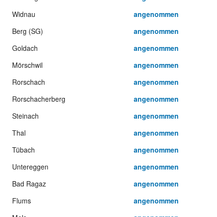
Widnau
angenommen
Berg (SG)
angenommen
Goldach
angenommen
Mörschwil
angenommen
Rorschach
angenommen
Rorschacherberg
angenommen
Steinach
angenommen
Thal
angenommen
Tübach
angenommen
Untereggen
angenommen
Bad Ragaz
angenommen
Flums
angenommen