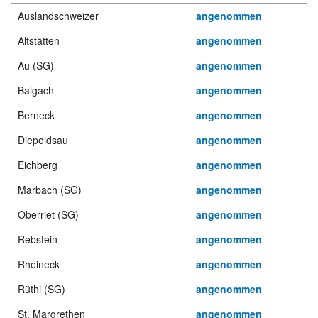
Auslandschweizer
angenommen
Altstätten
angenommen
Au (SG)
angenommen
Balgach
angenommen
Berneck
angenommen
Diepoldsau
angenommen
Eichberg
angenommen
Marbach (SG)
angenommen
Oberriet (SG)
angenommen
Rebstein
angenommen
Rheineck
angenommen
Rüthi (SG)
angenommen
St. Margrethen
angenommen