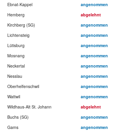
Ebnat-Kappel
angenommen
Hemberg
abgelehnt
Kirchberg (SG)
angenommen
Lichtensteig
angenommen
Lütisburg
angenommen
Mosnang
angenommen
Neckertal
angenommen
Nesslau
angenommen
Oberhelfenschwil
angenommen
Wattwil
angenommen
Wildhaus-Alt St. Johann
abgelehnt
Buchs (SG)
angenommen
Gams
angenommen