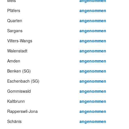
Mels
angenommen
Pfäfers
angenommen
Quarten
angenommen
Sargans
angenommen
Vilters-Wangs
angenommen
Walenstadt
angenommen
Amden
angenommen
Benken (SG)
angenommen
Eschenbach (SG)
angenommen
Gommiswald
angenommen
Kaltbrunn
angenommen
Rapperswil-Jona
angenommen
Schänis
angenommen