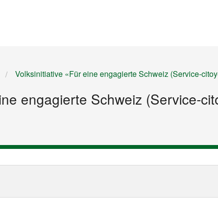
Startseite
Inhalt
Sitemap
Volksinitiative «Für eine engagierte Schweiz (Service-citoye
eine engagierte Schweiz (Service-cito