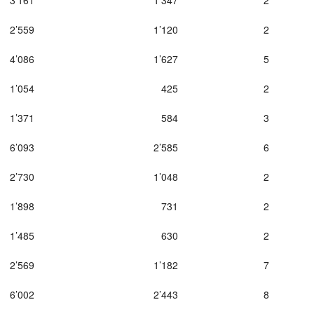
3’161
1’347
2
2’559
1’120
2
4’086
1’627
5
1’054
425
2
1’371
584
3
6’093
2’585
6
2’730
1’048
2
1’898
731
2
1’485
630
2
2’569
1’182
7
6’002
2’443
8