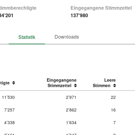
timmberechtigte
Eingegangene Stimmzettel
34’201
137’980
Downloads
Statistik
Eingegangene
Leere
tigte
Stimmzettel
Stimmen
11’530
2’971
22
7’257
2’862
16
4’338
1’634
7