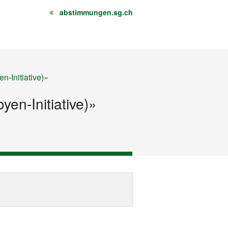
abstimmungen.sg.ch
n-Initiative)»
yen-Initiative)»