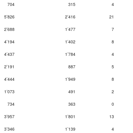
704
315
4
5’826
2’416
21
2’688
1’477
7
4’194
1’402
8
4’437
1’784
4
2’191
887
5
4’444
1’949
8
1’073
491
2
734
363
0
3’957
1’801
13
3’346
1’139
4