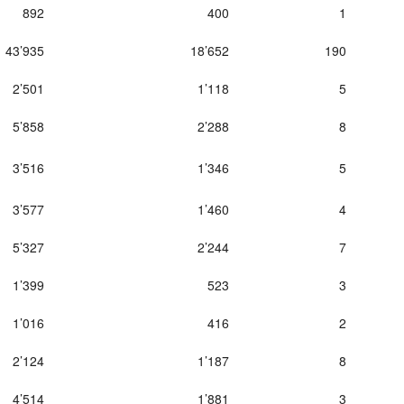
892
400
1
43’935
18’652
190
2’501
1’118
5
5’858
2’288
8
3’516
1’346
5
3’577
1’460
4
5’327
2’244
7
1’399
523
3
1’016
416
2
2’124
1’187
8
4’514
1’881
3