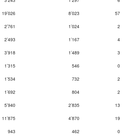
3’243
1’297
6
19’026
8’023
57
2’761
1’024
2
2’493
1’167
4
3’918
1’489
3
1’315
546
0
1’534
732
2
1’692
804
2
5’940
2’835
13
11’875
4’870
19
943
462
0