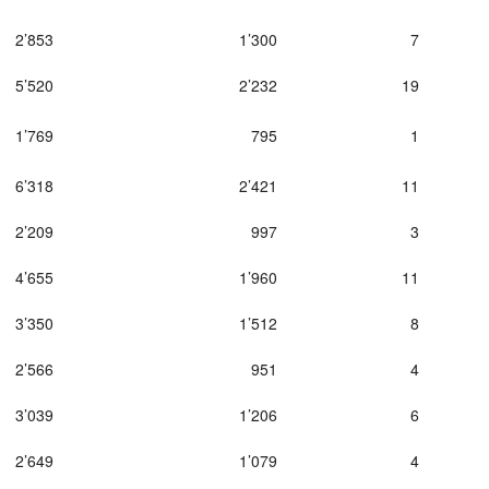
2’853
1’300
7
5’520
2’232
19
1’769
795
1
6’318
2’421
11
2’209
997
3
4’655
1’960
11
3’350
1’512
8
2’566
951
4
3’039
1’206
6
2’649
1’079
4