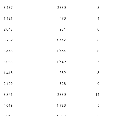
6’167
2’339
8
1’121
476
4
2’048
934
0
3’782
1’447
6
3’448
1’454
6
3’933
1’542
7
1’418
582
3
2’109
826
0
6’841
2’839
14
4’019
1’728
5