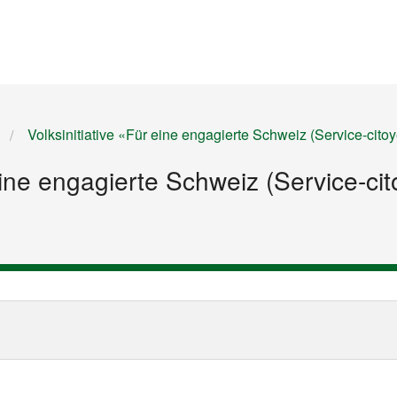
Startseite
Inhalt
Sitemap
Volksinitiative «Für eine engagierte Schweiz (Service-citoye
eine engagierte Schweiz (Service-cito