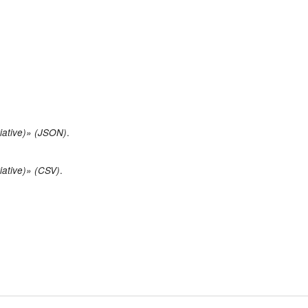
.
tiative)» (JSON)
.
tiative)» (CSV)