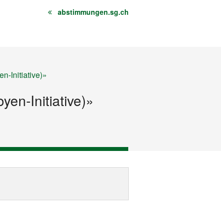
abstimmungen.sg.ch
n-Initiative)»
yen-Initiative)»