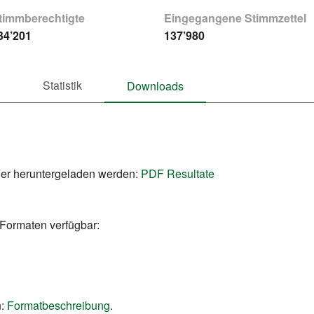
timmberechtigte
Eingegangene Stimmzettel
34’201
137’980
Statistik
Downloads
ier heruntergeladen werden:
PDF Resultate
 Formaten verfügbar:
:
Formatbeschreibung
.