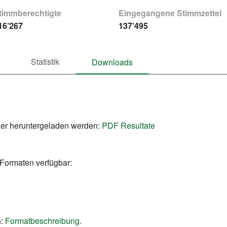
timmberechtigte
Eingegangene Stimmzettel
16’267
137’495
Statistik
Downloads
ier heruntergeladen werden:
PDF Resultate
 Formaten verfügbar:
:
Formatbeschreibung
.