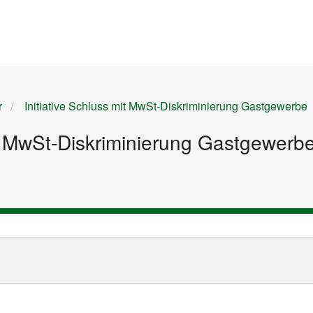
Startseite
Inhalt
Sitemap
r
Initiative Schluss mit MwSt-Diskriminierung Gastgewerbe
it MwSt-Diskriminierung Gastgewerb