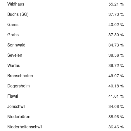
Wildhaus
55.21 %
Buchs (SG)
37.73 %
Gams
40.02 %
Grabs
37.80 %
Sennwald
34.73 %
Sevelen
38.56 %
Wartau
39.72 %
Bronschhofen
49.07 %
Degersheim
40.18 %
Flawil
41.01 %
Jonschwil
34.08 %
Niederbüren
38.96 %
Niederhelfenschwil
36.46 %