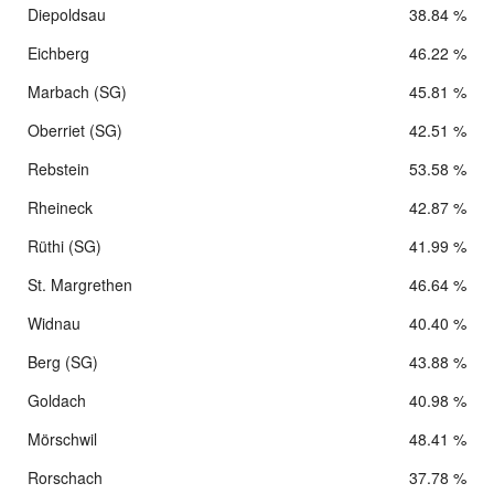
Diepoldsau
38.84 %
Eichberg
46.22 %
Marbach (SG)
45.81 %
Oberriet (SG)
42.51 %
Rebstein
53.58 %
Rheineck
42.87 %
Rüthi (SG)
41.99 %
St. Margrethen
46.64 %
Widnau
40.40 %
Berg (SG)
43.88 %
Goldach
40.98 %
Mörschwil
48.41 %
Rorschach
37.78 %