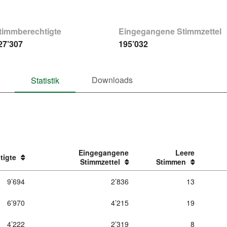
timmberechtigte
Eingegangene Stimmzettel
27’307
195’032
Downloads
Statistik
Eingegangene
Leere
tigte
Stimmzettel
Stimmen
9’694
2’836
13
6’970
4’215
19
4’222
2’319
8