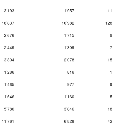
3’193
1’957
11
18’637
10’982
128
2’676
1’715
9
2’449
1’309
7
3’804
2’078
15
1’286
816
1
1’465
977
9
1’646
1’160
5
5’780
3’646
18
11’761
6’828
42