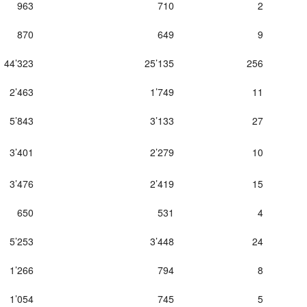
963
710
2
870
649
9
44’323
25’135
256
2’463
1’749
11
5’843
3’133
27
3’401
2’279
10
3’476
2’419
15
650
531
4
5’253
3’448
24
1’266
794
8
1’054
745
5