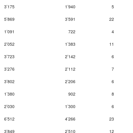
3’175
1’940
5
5’869
3’591
22
1’091
722
4
2’052
1’383
11
3’723
2’142
6
3’276
2’112
7
3’802
2’206
6
1’380
902
8
2’030
1’300
6
6’512
4’266
23
3’849
2’510
12