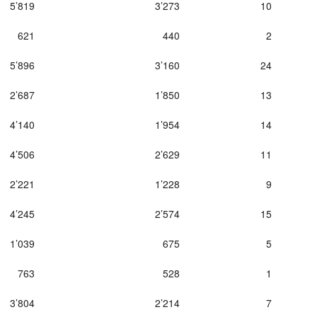
5’819
3’273
10
621
440
2
5’896
3’160
24
2’687
1’850
13
4’140
1’954
14
4’506
2’629
11
2’221
1’228
9
4’245
2’574
15
1’039
675
5
763
528
1
3’804
2’214
7