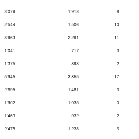
3’079
1’918
8
2’544
1’506
10
3’963
2’291
11
1’041
717
3
1’375
893
2
5’945
3’855
17
2’695
1’481
3
1’902
1’035
0
1’463
932
2
2’475
1’233
6