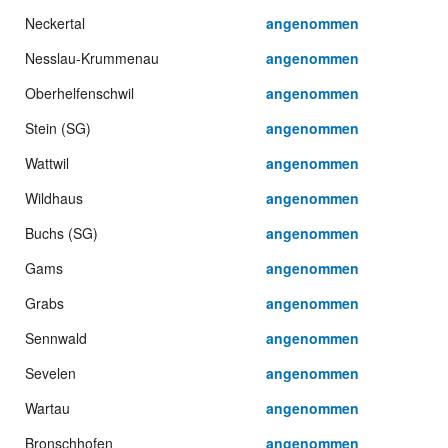
Neckertal
angenommen
Nesslau-Krummenau
angenommen
Oberhelfenschwil
angenommen
Stein (SG)
angenommen
Wattwil
angenommen
Wildhaus
angenommen
Buchs (SG)
angenommen
Gams
angenommen
Grabs
angenommen
Sennwald
angenommen
Sevelen
angenommen
Wartau
angenommen
Bronschhofen
angenommen