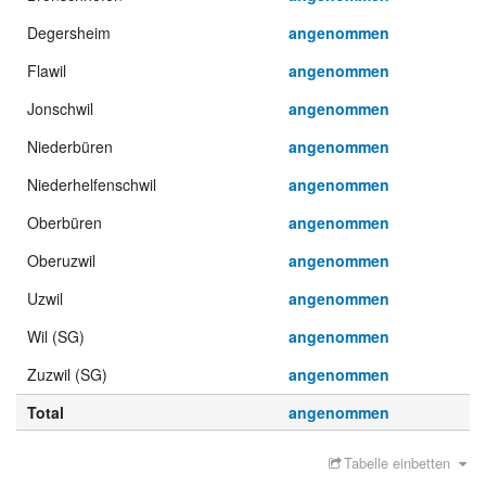
Degersheim
angenommen
Flawil
angenommen
Jonschwil
angenommen
Niederbüren
angenommen
Niederhelfenschwil
angenommen
Oberbüren
angenommen
Oberuzwil
angenommen
Uzwil
angenommen
Wil (SG)
angenommen
Zuzwil (SG)
angenommen
Total
angenommen
Tabelle einbetten