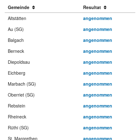
Gemeinde
Resultat
Altstätten
angenommen
Au (SG)
angenommen
Balgach
angenommen
Berneck
angenommen
Diepoldsau
angenommen
Eichberg
angenommen
Marbach (SG)
angenommen
Oberriet (SG)
angenommen
Rebstein
angenommen
Rheineck
angenommen
Rüthi (SG)
angenommen
St. Margrethen
angenommen