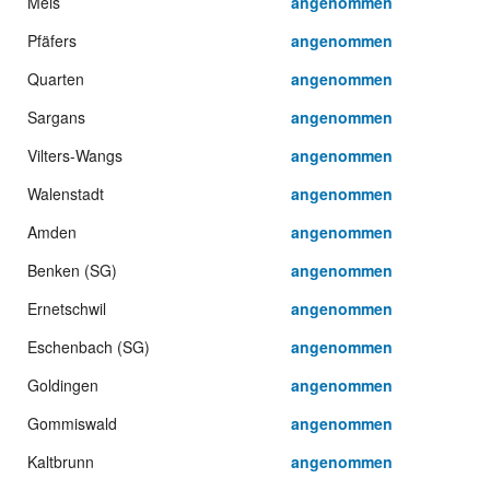
Mels
angenommen
Pfäfers
angenommen
Quarten
angenommen
Sargans
angenommen
Vilters-Wangs
angenommen
Walenstadt
angenommen
Amden
angenommen
Benken (SG)
angenommen
Ernetschwil
angenommen
Eschenbach (SG)
angenommen
Goldingen
angenommen
Gommiswald
angenommen
Kaltbrunn
angenommen