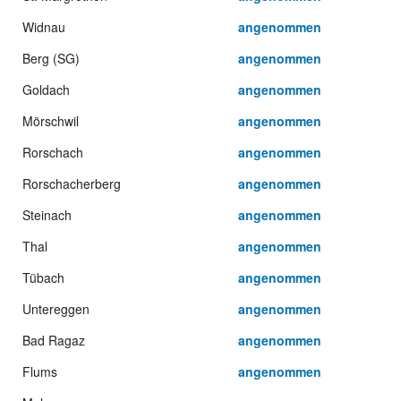
Widnau
angenommen
Berg (SG)
angenommen
Goldach
angenommen
Mörschwil
angenommen
Rorschach
angenommen
Rorschacherberg
angenommen
Steinach
angenommen
Thal
angenommen
Tübach
angenommen
Untereggen
angenommen
Bad Ragaz
angenommen
Flums
angenommen