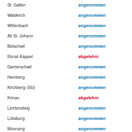
St. Gallen
angenommen
Waldkirch
angenommen
Wittenbach
angenommen
Alt St. Johann
angenommen
Bütschwil
angenommen
Ebnat-Kappel
abgelehnt
Ganterschwil
angenommen
Hemberg
angenommen
Kirchberg (SG)
angenommen
Krinau
abgelehnt
Lichtensteig
angenommen
Lütisburg
angenommen
Mosnang
angenommen