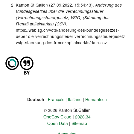
Kanton St.Gallen (27.09.2022, 15:54:43).
Änderung des
Bundesgesetzes über die Verrechnungssteuer
(Verrechnungssteuergesetz, VStG) (Stärkung des
.
Fremdkapitalmarkts) (CSV)
https://wab.sg.ch/vote/anderung-des-bundesgesetzes-
ueber-die-verrechnungssteuer-verrechnungssteuergesetz-
vstg-staerkung-des-fremdkapitalmarkts/data-csv.
Deutsch
Français
Italiano
Rumantsch
Sprache
Fusszeile
© 2026 Kanton St.Gallen
OneGov Cloud
2026.34
Open Data
Sitemap
Anmelden