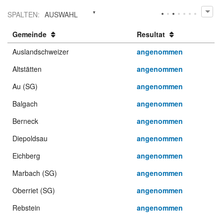
SPALTEN
:
AUSWAHL
Gemeinde
Resultat
Auslandschweizer
angenommen
Altstätten
angenommen
Au (SG)
angenommen
Balgach
angenommen
Berneck
angenommen
Diepoldsau
angenommen
Eichberg
angenommen
Marbach (SG)
angenommen
Oberriet (SG)
angenommen
Rebstein
angenommen