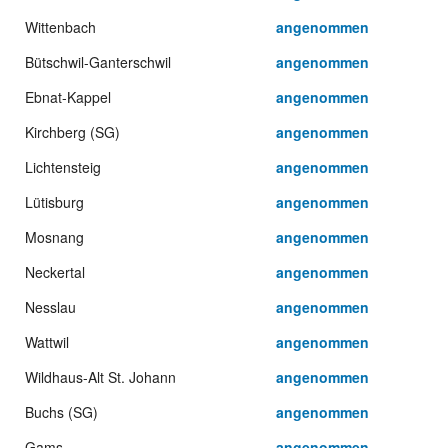
Wittenbach
angenommen
Bütschwil-Ganterschwil
angenommen
Ebnat-Kappel
angenommen
Kirchberg (SG)
angenommen
Lichtensteig
angenommen
Lütisburg
angenommen
Mosnang
angenommen
Neckertal
angenommen
Nesslau
angenommen
Wattwil
angenommen
Wildhaus-Alt St. Johann
angenommen
Buchs (SG)
angenommen
Gams
angenommen