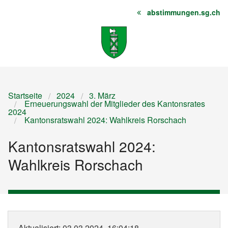
abstimmungen.sg.ch
Startseite
Inhalt
Sitemap
Startseite
2024
3. März
Erneuerungswahl der Mitglieder des Kantonsrates
2024
Kantonsratswahl 2024: Wahlkreis Rorschach
Kantonsratswahl 2024:
Wahlkreis Rorschach
Aktualisiert
: 03.03.2024, 16:04:18