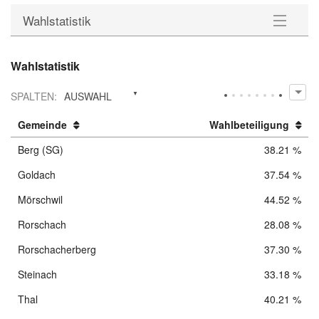
Wahlstatistik
Listen
Wahlstatistik
Kandidierende
SPALTEN
:
AUSWAHL
Wahlstatistik
Gemeinde
Wahlbeteiligung
Berg (SG)
38.21 %
Downloads
Goldach
37.54 %
Mörschwil
44.52 %
Rorschach
28.08 %
Rorschacherberg
37.30 %
Steinach
33.18 %
Thal
40.21 %