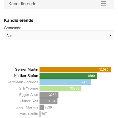
Kandidierende
Kandidierende
Kandidierende
Gemeinde
Wahlstatistik
Downloads
Gehrer Martin
51586
Kölliker Stefan
41590
Hartmann Andreas
37421
Gilli Yvonne
30393
Egger Alice
13758
Huber Rolf
13034
Giger Markus
3139
Vereinzelte
697