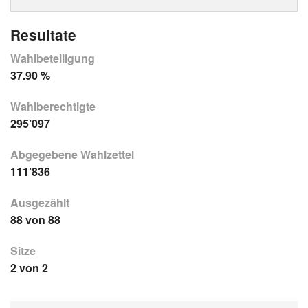
Resultate
Wahlbeteiligung
37.90 %
Wahlberechtigte
295’097
Abgegebene Wahlzettel
111’836
Ausgezählt
88 von 88
Sitze
2 von 2