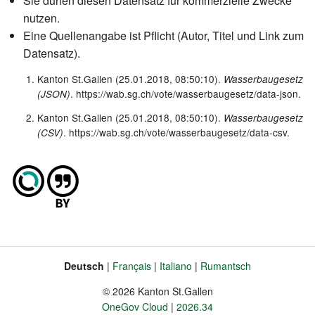
Sie dürfen diesen Datensatz für kommerzielle Zwecke
nutzen.
Eine Quellenangabe ist Pflicht (Autor, Titel und Link zum
Datensatz).
Kanton St.Gallen (25.01.2018, 08:50:10).
Wasserbaugesetz
. https://wab.sg.ch/vote/wasserbaugesetz/data-json.
(JSON)
Kanton St.Gallen (25.01.2018, 08:50:10).
Wasserbaugesetz
. https://wab.sg.ch/vote/wasserbaugesetz/data-csv.
(CSV)
Deutsch
Français
Italiano
Rumantsch
Sprache
Fusszeile
© 2026 Kanton St.Gallen
OneGov Cloud
2026.34