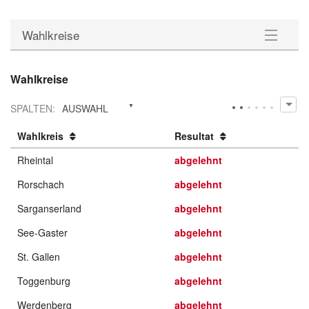
Wahlkreise
Gemeinden
Wahlkreise
Wahlkreise
SPALTEN
:
AUSWAHL
Statistik
Wahlkreis
Resultat
Rheintal
abgelehnt
Downloads
Rorschach
abgelehnt
Sarganserland
abgelehnt
See-Gaster
abgelehnt
St. Gallen
abgelehnt
Toggenburg
abgelehnt
Werdenberg
abgelehnt