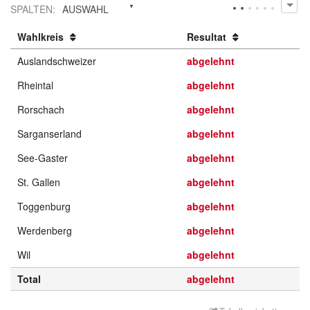
SPALTEN
:
AUSWAHL
Wahlkreis
Resultat
Auslandschweizer
abgelehnt
Rheintal
abgelehnt
Rorschach
abgelehnt
Sarganserland
abgelehnt
See-Gaster
abgelehnt
St. Gallen
abgelehnt
Toggenburg
abgelehnt
Werdenberg
abgelehnt
Wil
abgelehnt
Total
abgelehnt