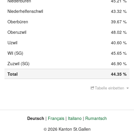
Niederbüren
45.21 %
Niederhelfenschwil
43.32 %
Oberbüren
39.67 %
Oberuzwil
48.02 %
Uzwil
40.60 %
Wil (SG)
45.65 %
Zuzwil (SG)
46.90 %
Total
44.35 %
Tabelle einbetten
Deutsch
Français
Italiano
Rumantsch
Sprache
Fusszeile
© 2026 Kanton St.Gallen