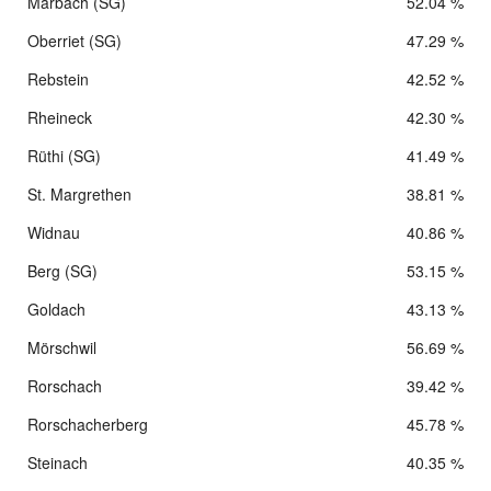
Marbach (SG)
52.04 %
Oberriet (SG)
47.29 %
Rebstein
42.52 %
Rheineck
42.30 %
Rüthi (SG)
41.49 %
St. Margrethen
38.81 %
Widnau
40.86 %
Berg (SG)
53.15 %
Goldach
43.13 %
Mörschwil
56.69 %
Rorschach
39.42 %
Rorschacherberg
45.78 %
Steinach
40.35 %