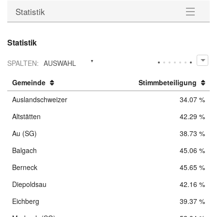
Statistik
Gemeinden
Statistik
Wahlkreise
SPALTEN
:
AUSWAHL
Statistik
Gemeinde
Stimmbeteiligung
Auslandschweizer
34.07 %
Downloads
Altstätten
42.29 %
Au (SG)
38.73 %
Balgach
45.06 %
Berneck
45.65 %
Diepoldsau
42.16 %
Eichberg
39.37 %