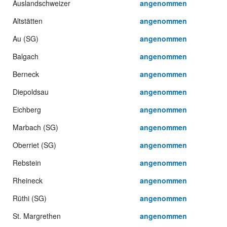
Auslandschweizer
angenommen
Altstätten
angenommen
Au (SG)
angenommen
Balgach
angenommen
Berneck
angenommen
Diepoldsau
angenommen
Eichberg
angenommen
Marbach (SG)
angenommen
Oberriet (SG)
angenommen
Rebstein
angenommen
Rheineck
angenommen
Rüthi (SG)
angenommen
St. Margrethen
angenommen