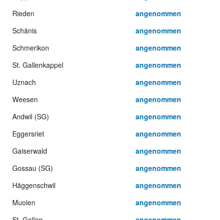
Rieden
angenommen
Schänis
angenommen
Schmerikon
angenommen
St. Gallenkappel
angenommen
Uznach
angenommen
Weesen
angenommen
Andwil (SG)
angenommen
Eggersriet
angenommen
Gaiserwald
angenommen
Gossau (SG)
angenommen
Häggenschwil
angenommen
Muolen
angenommen
St. Gallen
angenommen