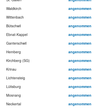
Waldkirch
angenommen
Wittenbach
angenommen
Bütschwil
angenommen
Ebnat-Kappel
angenommen
Ganterschwil
angenommen
Hemberg
angenommen
Kirchberg (SG)
angenommen
Krinau
angenommen
Lichtensteig
angenommen
Lütisburg
angenommen
Mosnang
angenommen
Neckertal
angenommen