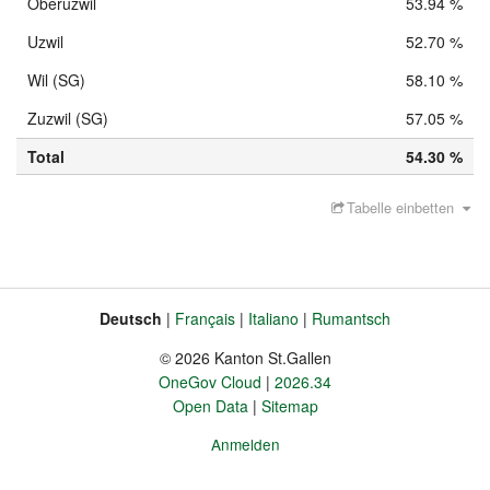
Oberuzwil
53.94 %
Uzwil
52.70 %
Wil (SG)
58.10 %
Zuzwil (SG)
57.05 %
Total
54.30 %
Tabelle einbetten
Deutsch
Français
Italiano
Rumantsch
Sprache
Fusszeile
© 2026 Kanton St.Gallen
OneGov Cloud
2026.34
Open Data
Sitemap
Anmelden