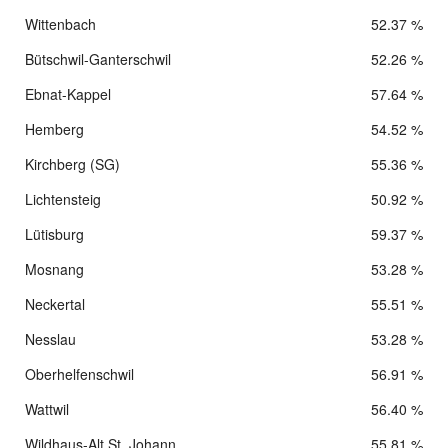
Wittenbach
52.37 %
Bütschwil-Ganterschwil
52.26 %
Ebnat-Kappel
57.64 %
Hemberg
54.52 %
Kirchberg (SG)
55.36 %
Lichtensteig
50.92 %
Lütisburg
59.37 %
Mosnang
53.28 %
Neckertal
55.51 %
Nesslau
53.28 %
Oberhelfenschwil
56.91 %
Wattwil
56.40 %
Wildhaus-Alt St. Johann
55.81 %