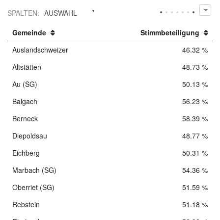
Wahlkreise
SPALTEN
:
AUSWAHL
Statistik
Gemeinde
Stimmbeteiligung
Auslandschweizer
46.32 %
Downloads
Altstätten
48.73 %
Au (SG)
50.13 %
Balgach
56.23 %
Berneck
58.39 %
Diepoldsau
48.77 %
Eichberg
50.31 %
Marbach (SG)
54.36 %
Oberriet (SG)
51.59 %
Rebstein
51.18 %