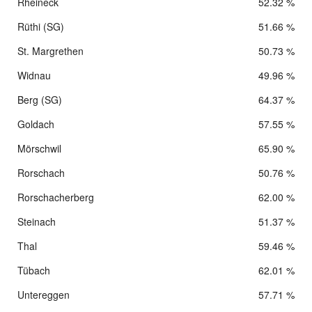
Rheineck
52.32 %
Rüthi (SG)
51.66 %
St. Margrethen
50.73 %
Widnau
49.96 %
Berg (SG)
64.37 %
Goldach
57.55 %
Mörschwil
65.90 %
Rorschach
50.76 %
Rorschacherberg
62.00 %
Steinach
51.37 %
Thal
59.46 %
Tübach
62.01 %
Untereggen
57.71 %