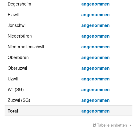
Degersheim
angenommen
Flawil
angenommen
Jonschwil
angenommen
Niederbüren
angenommen
Niederhelfenschwil
angenommen
Oberbüren
angenommen
Oberuzwil
angenommen
Uzwil
angenommen
Wil (SG)
angenommen
Zuzwil (SG)
angenommen
Total
angenommen
Tabelle einbetten