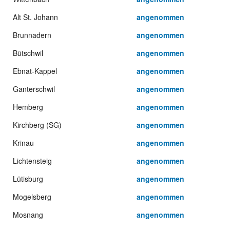
Alt St. Johann
angenommen
Brunnadern
angenommen
Bütschwil
angenommen
Ebnat-Kappel
angenommen
Ganterschwil
angenommen
Hemberg
angenommen
Kirchberg (SG)
angenommen
Krinau
angenommen
Lichtensteig
angenommen
Lütisburg
angenommen
Mogelsberg
angenommen
Mosnang
angenommen