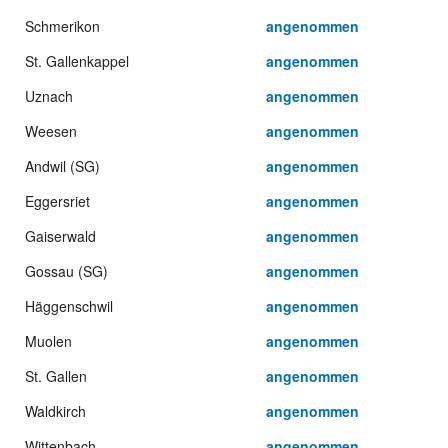
Schmerikon
angenommen
St. Gallenkappel
angenommen
Uznach
angenommen
Weesen
angenommen
Andwil (SG)
angenommen
Eggersriet
angenommen
Gaiserwald
angenommen
Gossau (SG)
angenommen
Häggenschwil
angenommen
Muolen
angenommen
St. Gallen
angenommen
Waldkirch
angenommen
Wittenbach
angenommen