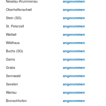
Nesslau-Krummenau
angenommen
Oberhelfenschwil
angenommen
Stein (SG)
angenommen
St. Peterzell
angenommen
Wattwil
angenommen
Wildhaus
angenommen
Buchs (SG)
angenommen
Gams
angenommen
Grabs
angenommen
Sennwald
angenommen
Sevelen
angenommen
Wartau
angenommen
Bronschhofen
angenommen