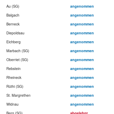
Au (SG)
angenommen
Balgach
angenommen
Berneck
angenommen
Diepoldsau
angenommen
Eichberg
angenommen
Marbach (SG)
angenommen
Oberriet (SG)
angenommen
Rebstein
angenommen
Rheineck
angenommen
Rüthi (SG)
angenommen
St. Margrethen
angenommen
Widnau
angenommen
Berg (SG)
abgelehnt