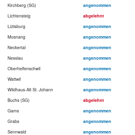
Kirchberg (SG)
angenommen
Lichtensteig
abgelehnt
Lütisburg
angenommen
Mosnang
angenommen
Neckertal
angenommen
Nesslau
angenommen
Oberhelfenschwil
angenommen
Wattwil
angenommen
Wildhaus-Alt St. Johann
angenommen
Buchs (SG)
abgelehnt
Gams
angenommen
Grabs
angenommen
Sennwald
angenommen