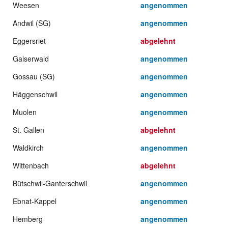
Weesen
angenommen
Andwil (SG)
angenommen
Eggersriet
abgelehnt
Gaiserwald
angenommen
Gossau (SG)
angenommen
Häggenschwil
angenommen
Muolen
angenommen
St. Gallen
abgelehnt
Waldkirch
angenommen
Wittenbach
abgelehnt
Bütschwil-Ganterschwil
angenommen
Ebnat-Kappel
angenommen
Hemberg
angenommen