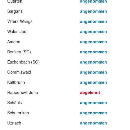
Quarten
angenommen
Sargans
angenommen
Vilters-Wangs
angenommen
Walenstadt
angenommen
Amden
angenommen
Benken (SG)
angenommen
Eschenbach (SG)
angenommen
Gommiswald
angenommen
Kaltbrunn
angenommen
Rapperswil-Jona
abgelehnt
Schänis
angenommen
Schmerikon
angenommen
Uznach
angenommen