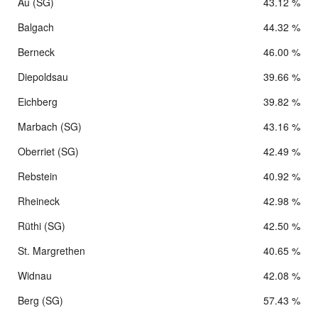
Au (SG)
43.12 %
Balgach
44.32 %
Berneck
46.00 %
Diepoldsau
39.66 %
Eichberg
39.82 %
Marbach (SG)
43.16 %
Oberriet (SG)
42.49 %
Rebstein
40.92 %
Rheineck
42.98 %
Rüthi (SG)
42.50 %
St. Margrethen
40.65 %
Widnau
42.08 %
Berg (SG)
57.43 %