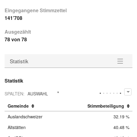
Eingegangene Stimmzettel
141’708
Ausgezählt
78 von 78
Statistik
Gemeinden
Statistik
Wahlkreise
SPALTEN
:
AUSWAHL
Statistik
Gemeinde
Stimmbeteiligung
Auslandschweizer
32.19 %
Downloads
Altstätten
40.48 %