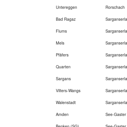
Untereggen
Rorschach
Bad Ragaz
Sarganserl
Flums
Sarganserl
Mels
Sarganserl
Pfäfers
Sarganserl
Quarten
Sarganserl
Sargans
Sarganserl
Vilters-Wangs
Sarganserl
Walenstadt
Sarganserl
Amden
See-Gaster
Benken (SG)
See-Gaster