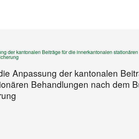
Startseite
Inhalt
Sitemap
g der kantonalen Beiträge für die innerkantonalen stationär
icherung
ie Anpassung der kantonalen Beiträ
ationären Behandlungen nach dem 
rung