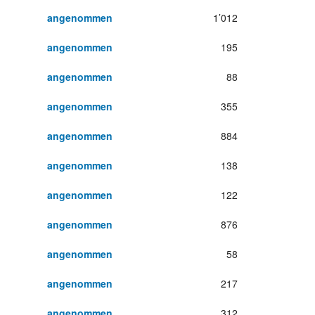
angenommen
1’012
g
angenommen
195
g
angenommen
88
g
angenommen
355
g
angenommen
884
g
angenommen
138
g
angenommen
122
g
angenommen
876
g
angenommen
58
g
angenommen
217
g
angenommen
312