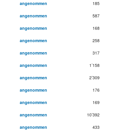
angenommen
185
angenommen
587
angenommen
168
angenommen
258
angenommen
317
angenommen
1’158
angenommen
2’309
angenommen
176
angenommen
169
angenommen
10’392
angenommen
433