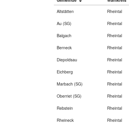
Gemeinde
Wahlkreis
Altstätten
Rheintal
Au (SG)
Rheintal
Balgach
Rheintal
Berneck
Rheintal
Diepoldsau
Rheintal
Eichberg
Rheintal
Marbach (SG)
Rheintal
Oberriet (SG)
Rheintal
Rebstein
Rheintal
Rheineck
Rheintal