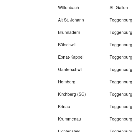
Wittenbach
St. Gallen
Alt St. Johann
Toggenbur
Brunnadern
Toggenbur
Bütschwil
Toggenbur
Ebnat-Kappel
Toggenbur
Ganterschwil
Toggenbur
Hemberg
Toggenbur
Kirchberg (SG)
Toggenbur
Krinau
Toggenbur
Krummenau
Toggenbur
Lichtensteig
Toggenbur