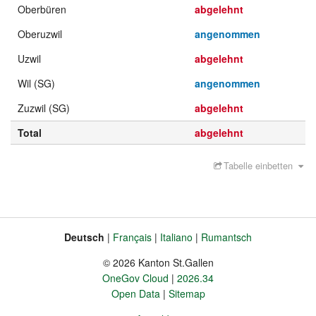
Oberbüren
abgelehnt
Oberuzwil
angenommen
Uzwil
abgelehnt
Wil (SG)
angenommen
Zuzwil (SG)
abgelehnt
Total
abgelehnt
Tabelle einbetten
Deutsch
Français
Italiano
Rumantsch
Sprache
Fusszeile
© 2026 Kanton St.Gallen
OneGov Cloud
2026.34
Open Data
Sitemap