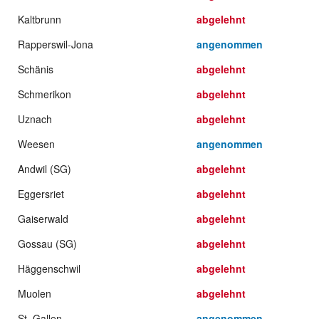
Kaltbrunn
abgelehnt
Rapperswil-Jona
angenommen
Schänis
abgelehnt
Schmerikon
abgelehnt
Uznach
abgelehnt
Weesen
angenommen
Andwil (SG)
abgelehnt
Eggersriet
abgelehnt
Gaiserwald
abgelehnt
Gossau (SG)
abgelehnt
Häggenschwil
abgelehnt
Muolen
abgelehnt
St. Gallen
angenommen