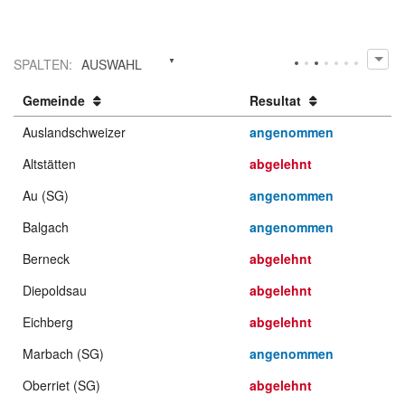
SPALTEN
:
AUSWAHL
Gemeinde
Resultat
Auslandschweizer
angenommen
Altstätten
abgelehnt
Au (SG)
angenommen
Balgach
angenommen
Berneck
abgelehnt
Diepoldsau
abgelehnt
Eichberg
abgelehnt
Marbach (SG)
angenommen
Oberriet (SG)
abgelehnt