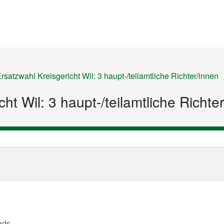
Startseite
Inhalt
Sitemap
rsatzwahl Kreisgericht Wil: 3 haupt-/teilamtliche Richter/innen
ht Wil: 3 haupt-/teilamtliche Richte
ads