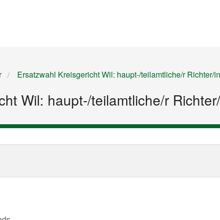
Startseite
Inhalt
Sitemap
r
Ersatzwahl Kreisgericht Wil: haupt-/teilamtliche/r Richter/i
ht Wil: haupt-/teilamtliche/r Richter/
ads