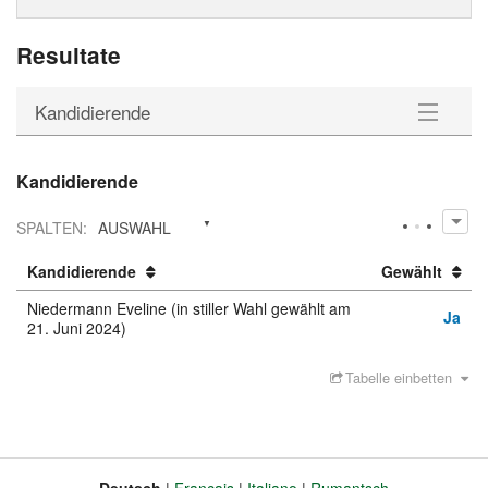
Resultate
Kandidierende
Kandidierende
Kandidierende
Downloads
SPALTEN
:
AUSWAHL
Kandidierende
Gewählt
Niedermann Eveline (in stiller Wahl gewählt am
Ja
21. Juni 2024)
Tabelle einbetten
Deutsch
Français
Italiano
Rumantsch