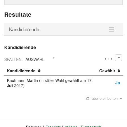
Resultate
Kandidierende
Kandidierende
Kandidierende
Downloads
SPALTEN
:
AUSWAHL
Kandidierende
Gewählt
Kaufmann Martin (in stiller Wahl gewählt am 17.
Ja
Juli 2017)
Tabelle einbetten
Deutsch
Français
Italiano
Rumantsch