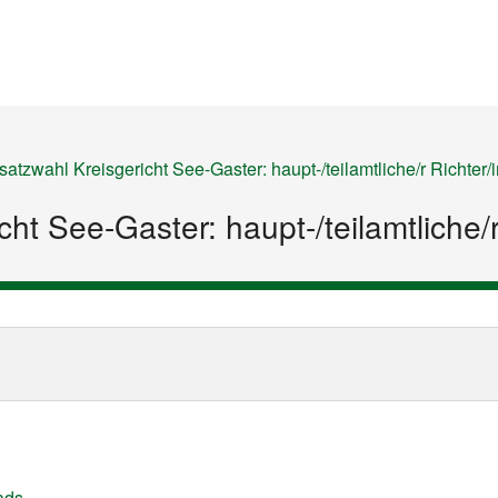
Startseite
Inhalt
Sitemap
atzwahl Kreisgericht See-Gaster: haupt-/teilamtliche/r Richter/i
ht See-Gaster: haupt-/teilamtliche/r
ads