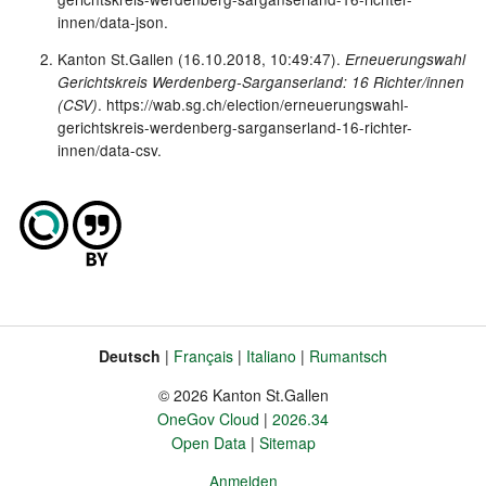
innen/data-json.
Kanton St.Gallen (16.10.2018, 10:49:47).
Erneuerungswahl
Gerichtskreis Werdenberg-Sarganserland: 16 Richter/innen
. https://wab.sg.ch/election/erneuerungswahl-
(CSV)
gerichtskreis-werdenberg-sarganserland-16-richter-
innen/data-csv.
Deutsch
Français
Italiano
Rumantsch
Sprache
Fusszeile
© 2026 Kanton St.Gallen
OneGov Cloud
2026.34
Open Data
Sitemap
Anmelden