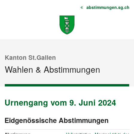
abstimmungen.sg.ch
Startseite
Inhalt
Sitemap
Kanton St.Gallen
Wahlen & Abstimmungen
Urnengang vom 9. Juni 2024
Urnengang
Archiv
vom
9.
Eidgenössische Abstimmungen
vom
Juni
9.
2024