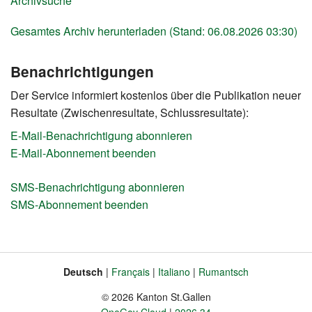
Archivsuche
Gesamtes Archiv herunterladen (Stand: 06.08.2026 03:30)
Benachrichtigungen
Der Service informiert kostenlos über die Publikation neuer
Resultate (Zwischenresultate, Schlussresultate):
E-Mail-Benachrichtigung abonnieren
E-Mail-Abonnement beenden
SMS-Benachrichtigung abonnieren
SMS-Abonnement beenden
Deutsch
Français
Italiano
Rumantsch
Sprache
Fusszeile
© 2026 Kanton St.Gallen
OneGov Cloud
2026.34