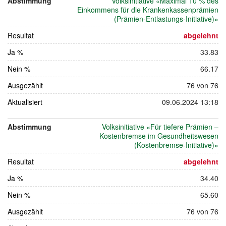
Abstimmung
Volksinitiative «Maximal 10 % des
Juni
Einkommens für die Krankenkassenprämien
2024
(Prämien-Entlastungs-Initiative)»
Resultat
abgelehnt
Ja %
33.83
Nein %
66.17
Ausgezählt
76 von 76
Aktualisiert
09.06.2024 13:18
Abstimmung
Volksinitiative «Für tiefere Prämien –
Kostenbremse im Gesundheitswesen
(Kostenbremse-Initiative)»
Resultat
abgelehnt
Ja %
34.40
Nein %
65.60
Ausgezählt
76 von 76