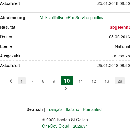
Aktualisiert
25.01.2018 08:50
Abstimmung
Volksinitiative «Pro Service public»
Resultat
abgelehnt
Datum
05.06.2016
Ebene
National
Ausgezählt
78 von 78
Aktualisiert
25.01.2018 08:50
Pagination
10
(aktiv)
1
7
8
9
11
12
13
28
Deutsch
Français
Italiano
Rumantsch
Sprache
Fusszeile
© 2026 Kanton St.Gallen
OneGov Cloud
2026.34