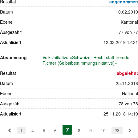
Resultat
angenommen
Datum
10.02.2019
Ebene
Kantonal
Ausgezählt
77 von 77
Aktualisiert
12.02.2019 12:21
Abstimmung
Volksinitiative «Schweizer Recht statt fremde
Richter (Selbstbestimmungsinitiative)»
Resultat
abgelehnt
Datum
25.11.2018
Ebene
National
Ausgezählt
78 von 78
Aktualisiert
25.11.2018 14:19
Pagination
7
(aktiv)
1
4
5
6
8
9
10
28