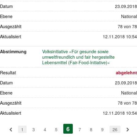
Datum
23.09.2018
Ebene
National
Ausgezählt
78 von 78
Aktualisiert
12.11.2018 10:54
Abstimmung
Volksinitiative «Für gesunde sowie
umweltfreundlich und fair hergestellte
Lebensmittel (Fair-Food-lnitiative)»
Resultat
abgelehnt
Datum
23.09.2018
Ebene
National
Ausgezählt
78 von 78
Aktualisiert
12.11.2018 10:54
Pagination
6
(aktiv)
1
3
4
5
7
8
9
26