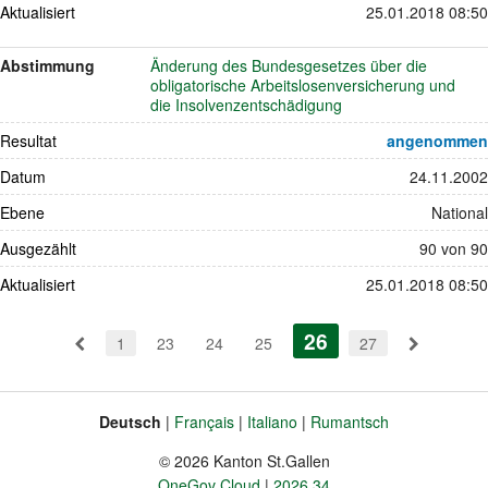
Aktualisiert
25.01.2018 08:50
Abstimmung
Änderung des Bundesgesetzes über die
obligatorische Arbeitslosenversicherung und
die Insolvenzentschädigung
Resultat
angenommen
Datum
24.11.2002
Ebene
National
Ausgezählt
90 von 90
Aktualisiert
25.01.2018 08:50
Pagination
26
(aktiv)
1
23
24
25
27
Deutsch
Français
Italiano
Rumantsch
Sprache
Fusszeile
© 2026 Kanton St.Gallen
OneGov Cloud
2026.34