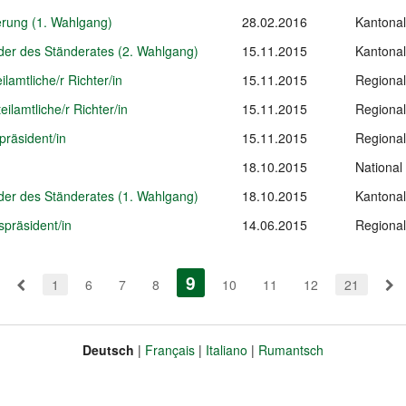
erung (1. Wahlgang)
28.02.2016
Kantonal
eder des Ständerates (2. Wahlgang)
15.11.2015
Kantonal
ilamtliche/r Richter/in
15.11.2015
Regional
eilamtliche/r Richter/in
15.11.2015
Regional
präsident/in
15.11.2015
Regional
18.10.2015
National
eder des Ständerates (1. Wahlgang)
18.10.2015
Kantonal
spräsident/in
14.06.2015
Regional
9
(aktiv)
1
6
7
8
10
11
12
21
Deutsch
Français
Italiano
Rumantsch
Sprache