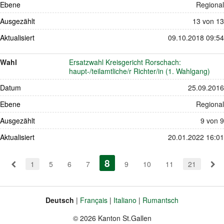
Ebene
Regional
Ausgezählt
13 von 13
Aktualisiert
09.10.2018 09:54
Wahl
Ersatzwahl Kreisgericht Rorschach:
haupt-/teilamtliche/r Richter/in (1. Wahlgang)
Datum
25.09.2016
Ebene
Regional
Ausgezählt
9 von 9
Aktualisiert
20.01.2022 16:01
Pagination
8
(aktiv)
1
5
6
7
9
10
11
21
Deutsch
Français
Italiano
Rumantsch
Sprache
Fusszeile
© 2026 Kanton St.Gallen