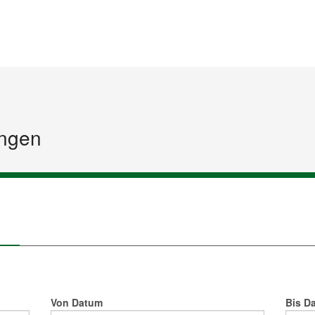
Startseite
Inhalt
Sitemap
ngen
Von Datum
Bis D