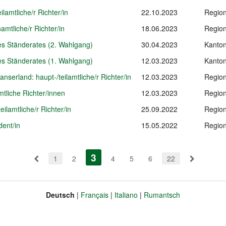
ilamtliche/r Richter/in
22.10.2023
Region
mtliche/r Richter/in
18.06.2023
Region
des Ständerates (2. Wahlgang)
30.04.2023
Kanton
des Ständerates (1. Wahlgang)
12.03.2023
Kanton
serland: haupt-/teilamtliche/r Richter/in
12.03.2023
Region
mtliche Richter/innen
12.03.2023
Region
eilamtliche/r Richter/in
25.09.2022
Region
dent/in
15.05.2022
Region
3
(aktiv)
1
2
4
5
6
22
Deutsch
Français
Italiano
Rumantsch
Sprache